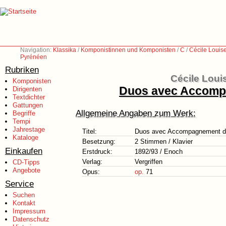
Navigation:
Klassika
/
Komponistinnen und Komponisten
/
C
/
Cécile Louis
Pyrénéen
Rubriken
Cécile Loui
Komponisten
Duos avec Accompa
Dirigenten
Textdichter
Gattungen
Allgemeine Angaben zum Werk:
Begriffe
Tempi
Jahrestage
Titel:
Duos avec Accompagnement de
Kataloge
Besetzung:
2 Stimmen / Klavier
Einkaufen
Erstdruck:
1892/93 / Enoch
Verlag:
Vergriffen
CD-Tipps
Angebote
Opus:
op.
71
Service
Suchen
Kontakt
Impressum
Datenschutz