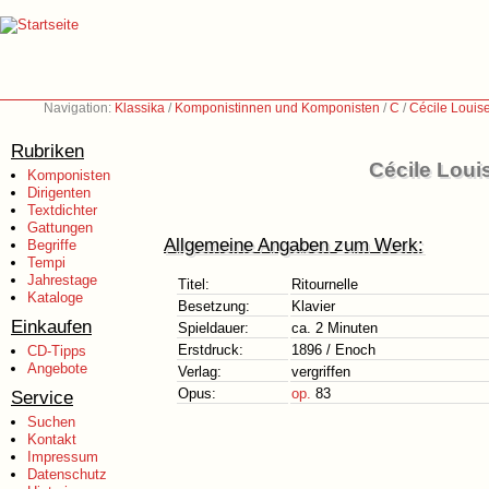
Navigation:
Klassika
/
Komponistinnen und Komponisten
/
C
/
Cécile Louis
Rubriken
Cécile Loui
Komponisten
Dirigenten
Textdichter
Gattungen
Allgemeine Angaben zum Werk:
Begriffe
Tempi
Jahrestage
Titel:
Ritournelle
Kataloge
Besetzung:
Klavier
Einkaufen
Spieldauer:
ca. 2 Minuten
Erstdruck:
1896 / Enoch
CD-Tipps
Angebote
Verlag:
vergriffen
Opus:
op.
83
Service
Suchen
Kontakt
Impressum
Datenschutz