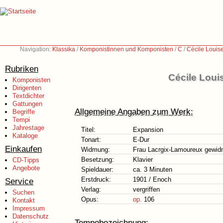
Navigation:
Klassika
/
Komponistinnen und Komponisten
/
C
/
Cécile Louis
Rubriken
Cécile Loui
Komponisten
Dirigenten
Textdichter
Gattungen
Allgemeine Angaben zum Werk:
Begriffe
Tempi
Jahrestage
Titel:
Expansion
Kataloge
Tonart:
E-Dur
Einkaufen
Widmung:
Frau Lacrgix-Lamoureux gewid
Besetzung:
Klavier
CD-Tipps
Angebote
Spieldauer:
ca. 3 Minuten
Erstdruck:
1901 / Enoch
Service
Verlag:
vergriffen
Suchen
Opus:
op.
106
Kontakt
Impressum
Datenschutz
Tempobezeichnung: