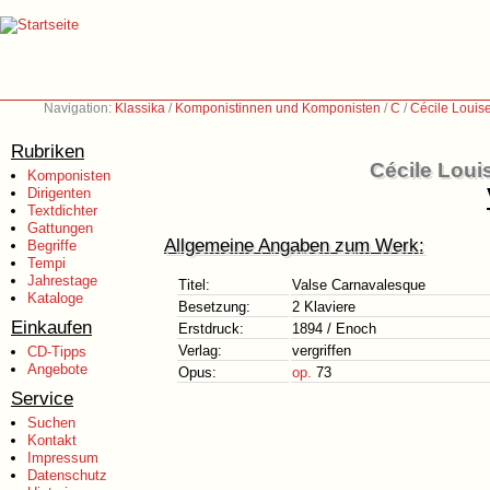
Navigation:
Klassika
/
Komponistinnen und Komponisten
/
C
/
Cécile Louis
Rubriken
Cécile Loui
Komponisten
Dirigenten
Textdichter
Gattungen
Allgemeine Angaben zum Werk:
Begriffe
Tempi
Jahrestage
Titel:
Valse Carnavalesque
Kataloge
Besetzung:
2 Klaviere
Einkaufen
Erstdruck:
1894 / Enoch
Verlag:
vergriffen
CD-Tipps
Angebote
Opus:
op.
73
Service
Suchen
Kontakt
Impressum
Datenschutz