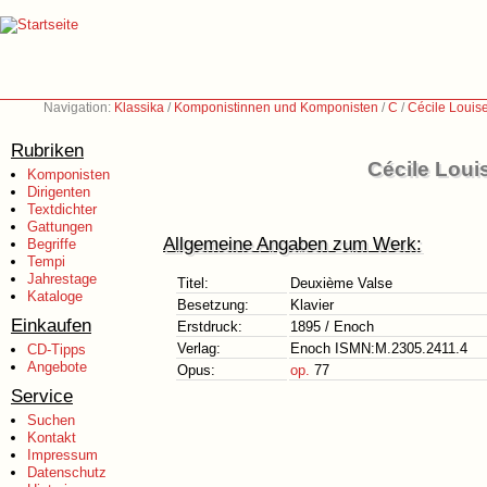
Navigation:
Klassika
/
Komponistinnen und Komponisten
/
C
/
Cécile Louis
Rubriken
Cécile Loui
Komponisten
Dirigenten
Textdichter
Gattungen
Allgemeine Angaben zum Werk:
Begriffe
Tempi
Jahrestage
Titel:
Deuxième Valse
Kataloge
Besetzung:
Klavier
Einkaufen
Erstdruck:
1895 / Enoch
Verlag:
Enoch ISMN:M.2305.2411.4
CD-Tipps
Angebote
Opus:
op.
77
Service
Suchen
Kontakt
Impressum
Datenschutz