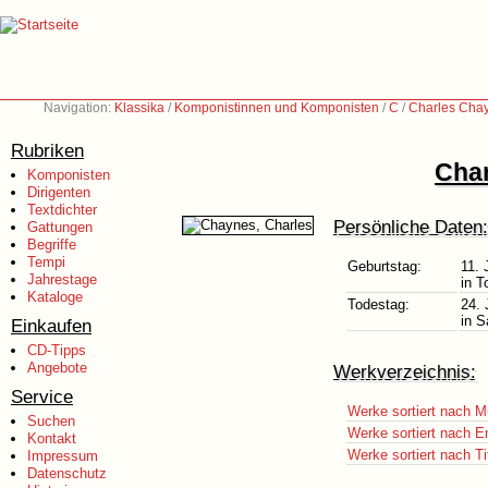
Navigation:
Klassika
/
Komponistinnen und Komponisten
/
C
/
Charles Cha
Rubriken
Char
Komponisten
Dirigenten
Textdichter
Persönliche Daten:
Gattungen
Begriffe
Tempi
Geburtstag:
11. 
Jahrestage
in T
Kataloge
Todestag:
24. 
in S
Einkaufen
CD-Tipps
Angebote
Werkverzeichnis:
Service
Werke sortiert nach M
Suchen
Werke sortiert nach E
Kontakt
Werke sortiert nach Ti
Impressum
Datenschutz