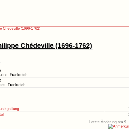
pe Chédeville (1696-1762)
hilippe Chédeville (1696-1762)
6
ulins, Frankreich
2
aris, Frankreich
usikgattung
tel
Letzte Änderung am 9. 