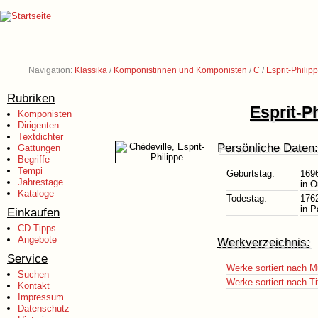
Navigation:
Klassika
/
Komponistinnen und Komponisten
/
C
/
Esprit-Philip
Rubriken
Esprit-P
Komponisten
Dirigenten
Textdichter
Persönliche Daten:
Gattungen
Begriffe
Tempi
Geburtstag:
169
Jahrestage
in O
Kataloge
Todestag:
176
in P
Einkaufen
CD-Tipps
Angebote
Werkverzeichnis:
Service
Werke sortiert nach M
Suchen
Werke sortiert nach Ti
Kontakt
Impressum
Datenschutz