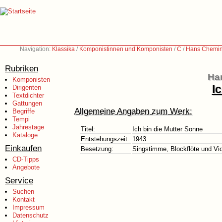
Navigation:
Klassika
/
Komponistinnen und Komponisten
/
C
/
Hans Chemin-
Rubriken
Ha
Komponisten
I
Dirigenten
Textdichter
Gattungen
Allgemeine Angaben zum Werk:
Begriffe
Tempi
Jahrestage
Titel:
Ich bin die Mutter Sonne
Kataloge
Entstehungszeit:
1943
Einkaufen
Besetzung:
Singstimme, Blockflöte und Vio
CD-Tipps
Angebote
Service
Suchen
Kontakt
Impressum
Datenschutz