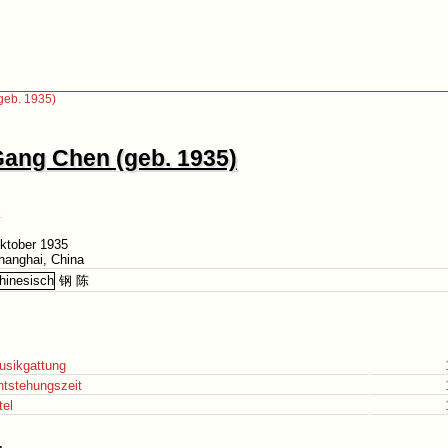
geb. 1935)
ang Chen (geb. 1935)
ktober 1935
hanghai, China
钢 陈
usikgattung
ntstehungszeit
tel