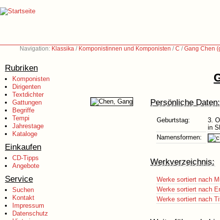
Navigation:
Klassika
/
Komponistinnen und Komponisten
/
C
/
Gang Chen (
Rubriken
G
Komponisten
Dirigenten
Textdichter
Persönliche Daten:
Gattungen
Begriffe
Tempi
Geburtstag:
3. O
Jahrestage
in S
Kataloge
Namensformen:
Einkaufen
CD-Tipps
Werkverzeichnis:
Angebote
Service
Werke sortiert nach M
Werke sortiert nach E
Suchen
Kontakt
Werke sortiert nach Ti
Impressum
Datenschutz