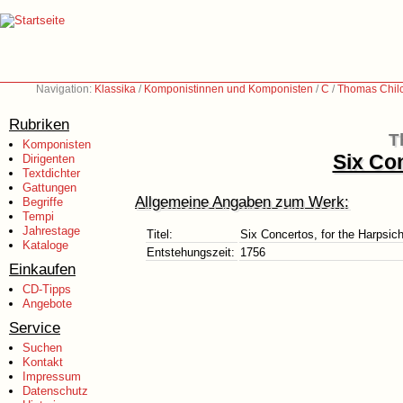
Navigation:
Klassika
/
Komponistinnen und Komponisten
/
C
/
Thomas Chilc
Rubriken
T
Komponisten
Six Con
Dirigenten
Textdichter
Gattungen
Allgemeine Angaben zum Werk:
Begriffe
Tempi
Jahrestage
Titel:
Six Concertos, for the Harpsic
Kataloge
Entstehungszeit:
1756
Einkaufen
CD-Tipps
Angebote
Service
Suchen
Kontakt
Impressum
Datenschutz