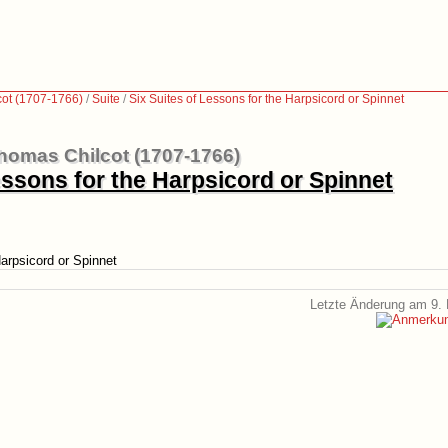
ot (1707-1766)
/
Suite
/
Six Suites of Lessons for the Harpsicord or Spinnet
homas Chilcot (1707-1766)
essons for the Harpsicord or Spinnet
Harpsicord or Spinnet
Letzte Änderung am 9. 