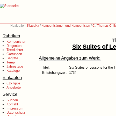
Navigation:
Klassika
/
Komponistinnen und Komponisten
/
C
/
Thomas Chilc
Rubriken
T
Komponisten
Six Suites of L
Dirigenten
Textdichter
Gattungen
Allgemeine Angaben zum Werk:
Begriffe
Tempi
Jahrestage
Titel:
Six Suites of Lessons for the 
Kataloge
Entstehungszeit:
1734
Einkaufen
CD-Tipps
Angebote
Service
Suchen
Kontakt
Impressum
Datenschutz