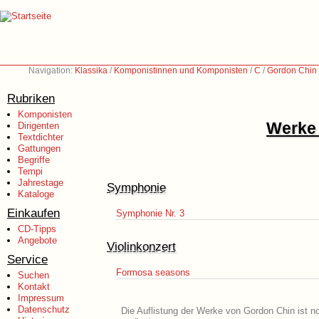
Navigation:
Klassika
/
Komponistinnen und Komponisten
/
C
/
Gordon Chin 
Rubriken
Komponisten
Werke 
Dirigenten
Textdichter
Gattungen
Begriffe
Tempi
Jahrestage
Symphonie
Kataloge
Einkaufen
Symphonie Nr. 3
CD-Tipps
Angebote
Violinkonzert
Service
Formosa seasons
Suchen
Kontakt
Impressum
Datenschutz
Die Auflistung der Werke von Gordon Chin ist n