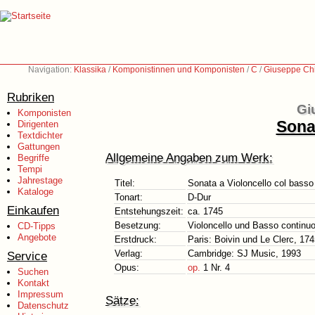
Navigation:
Klassika
/
Komponistinnen und Komponisten
/
C
/
Giuseppe Chi
Rubriken
Gi
Komponisten
Sona
Dirigenten
Textdichter
Gattungen
Allgemeine Angaben zum Werk:
Begriffe
Tempi
Jahrestage
Titel:
Sonata a Violoncello col basso
Kataloge
Tonart:
D-Dur
Einkaufen
Entstehungszeit:
ca. 1745
Besetzung:
Violoncello und Basso continuo
CD-Tipps
Angebote
Erstdruck:
Paris: Boivin und Le Clerc, 17
Verlag:
Cambridge: SJ Music, 1993
Service
Opus:
op.
1 Nr. 4
Suchen
Kontakt
Impressum
Sätze:
Datenschutz