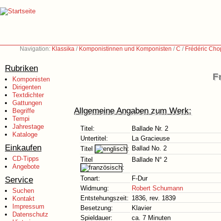
Navigation:
Klassika
/
Komponistinnen und Komponisten
/
C
/
Frédéric Cho
Rubriken
F
Komponisten
Dirigenten
Textdichter
Gattungen
Allgemeine Angaben zum Werk:
Begriffe
Tempi
Jahrestage
Titel:
Ballade Nr. 2
Kataloge
Untertitel:
La Gracieuse
Einkaufen
Ballad No. 2
Titel
:
CD-Tipps
Titel
Ballade N° 2
Angebote
:
Service
Tonart:
F-Dur
Widmung:
Robert Schumann
Suchen
Entstehungszeit:
1836, rev. 1839
Kontakt
Impressum
Besetzung:
Klavier
Datenschutz
Spieldauer:
ca. 7 Minuten