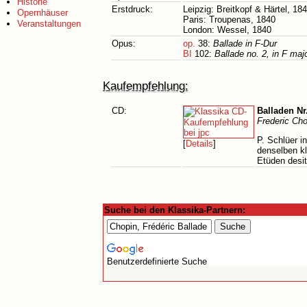
Historie
Erstdruck:
Leipzig: Breitkopf & Härtel, 18
Opernhäuser
Paris: Troupenas, 1840
Veranstaltungen
London: Wessel, 1840
Opus:
op.
38:
Ballade in F-Dur
BI
102:
Ballade no. 2, in F maj
Kaufempfehlung:
CD:
Balladen Nr
Frederic Cho
P. Schlüer 
[
Details
]
denselben k
Etüden desit
Suche bei den Klassika-Partnern:
Benutzerdefinierte Suche