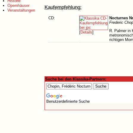
Historie
Opernhäuser
Kaufempfehlung:
Veranstaltungen
CD:
Nocturnes Nr
Frederic Chop
R. Palmer in 
[
Details
]
metronomischg
richtigen Mom
Suche bei den Klassika-Partnern:
Benutzerdefinierte Suche