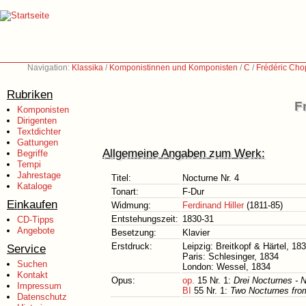
Navigation:
Klassika
/
Komponistinnen und Komponisten
/
C
/
Frédéric Cho
Rubriken
F
Komponisten
Dirigenten
Textdichter
Gattungen
Allgemeine Angaben zum Werk:
Begriffe
Tempi
Jahrestage
Titel:
Nocturne Nr. 4
Kataloge
Tonart:
F-Dur
Einkaufen
Widmung:
Ferdinand Hiller
(1811-85)
Entstehungszeit:
1830-31
CD-Tipps
Angebote
Besetzung:
Klavier
Erstdruck:
Leipzig: Breitkopf & Härtel, 18
Service
Paris: Schlesinger, 1834
Suchen
London: Wessel, 1834
Kontakt
Opus:
op.
15 Nr. 1:
Drei Nocturnes - 
Impressum
BI
55 Nr. 1:
Two Nocturnes from
Datenschutz