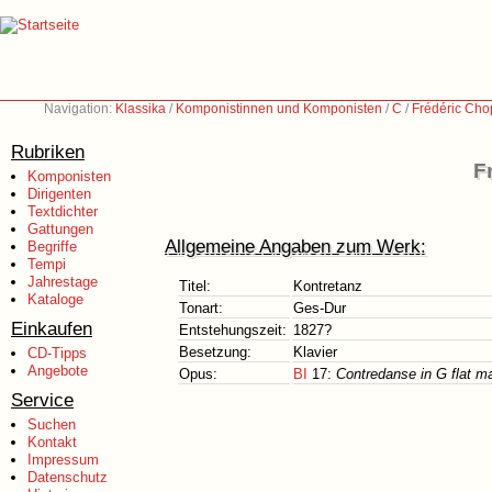
Navigation:
Klassika
/
Komponistinnen und Komponisten
/
C
/
Frédéric Cho
Rubriken
F
Komponisten
Dirigenten
Textdichter
Gattungen
Allgemeine Angaben zum Werk:
Begriffe
Tempi
Jahrestage
Titel:
Kontretanz
Kataloge
Tonart:
Ges-Dur
Einkaufen
Entstehungszeit:
1827?
Besetzung:
Klavier
CD-Tipps
Angebote
Opus:
BI
17:
Contredanse in G flat ma
Service
Suchen
Kontakt
Impressum
Datenschutz