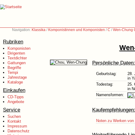
Navigation:
Klassika
/
Komponistinnen und Komponisten
/
C
/
Wen-Chung C
Rubriken
Wen-
Komponisten
Dirigenten
Textdichter
Persönliche Daten:
Gattungen
Begriffe
Tempi
Geburtstag:
28. 
Jahrestage
in Y
Kataloge
Todestag:
25. 
in N
Einkaufen
Namensformen:
CD-Tipps
Angebote
Service
Kaufempfehlungen
Suchen
Noten zu Werken von
Kontakt
Impressum
Datenschutz
Weiterführende Lin