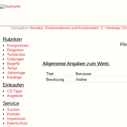
Navigation:
Klassika
/
Komponistinnen und Komponisten
/
C
/
Hedwige Chré
Rubriken
He
Komponisten
Dirigenten
Textdichter
Gattungen
Allgemeine Angaben zum Werk:
Begriffe
Tempi
Jahrestage
Titel:
Berceuse
Kataloge
Besetzung:
Violine
Einkaufen
CD-Tipps
Angebote
Service
Suchen
Kontakt
Impressum
Datenschutz