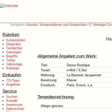
Navigation:
Klassika
/
Komponistinnen und Komponisten
/
C
/
Hedwige Chré
Rubriken
He
Komponisten
Dirigenten
Textdichter
Gattungen
Allgemeine Angaben zum Werk:
Begriffe
Tempi
Jahrestage
Titel:
Danse Rustique
Kataloge
Tonart:
e-Moll / E-Dur
Einkaufen
Widmung:
La Baronne Jacquemart
Besetzung:
Klavier
CD-Tipps
Angebote
Erstdruck:
Paris: Enoch, s.a.
Service
Tempobezeichnung:
Suchen
Kontakt
Impressum
Allegro giocoso
Datenschutz