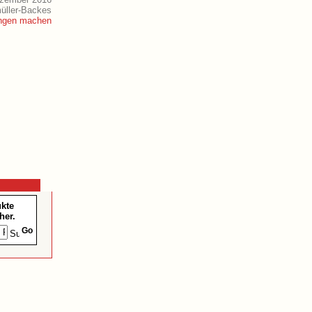
müller-Backes
ukte
her.
Go