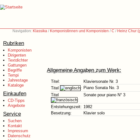
Navigation:
Klassika
/
Komponistinnen und Komponisten
/
C
/
Heinz Chur (
Rubriken
Komponisten
Dirigenten
Textdichter
Gattungen
Allgemeine Angaben zum Werk:
Begriffe
Tempi
Jahrestage
Titel:
Klaviersonate Nr. 3
Kataloge
Piano Sonata No. 3
Titel
:
Einkaufen
Titel
Sonate pour piano N° 3
:
CD-Tipps
Angebote
Entstehungszeit:
1982
Service
Besetzung:
Klavier solo
Suchen
Kontakt
Impressum
Datenschutz