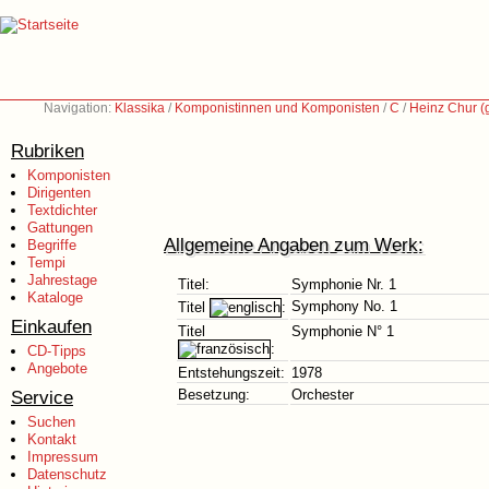
Navigation:
Klassika
/
Komponistinnen und Komponisten
/
C
/
Heinz Chur (
Rubriken
Komponisten
Dirigenten
Textdichter
Gattungen
Allgemeine Angaben zum Werk:
Begriffe
Tempi
Jahrestage
Titel:
Symphonie Nr. 1
Kataloge
Symphony No. 1
Titel
:
Einkaufen
Titel
Symphonie N° 1
:
CD-Tipps
Angebote
Entstehungszeit:
1978
Service
Besetzung:
Orchester
Suchen
Kontakt
Impressum
Datenschutz