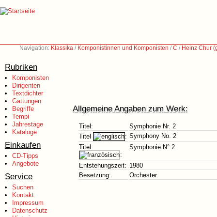
Navigation:
Klassika
/
Komponistinnen und Komponisten
/
C
/
Heinz Chur (
Rubriken
Komponisten
Dirigenten
Textdichter
Gattungen
Allgemeine Angaben zum Werk:
Begriffe
Tempi
Jahrestage
Titel:
Symphonie Nr. 2
Kataloge
Symphony No. 2
Titel
:
Einkaufen
Titel
Symphonie N° 2
:
CD-Tipps
Angebote
Entstehungszeit:
1980
Service
Besetzung:
Orchester
Suchen
Kontakt
Impressum
Datenschutz