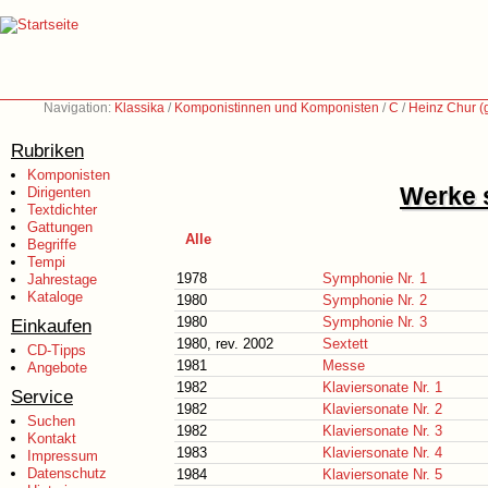
Navigation:
Klassika
/
Komponistinnen und Komponisten
/
C
/
Heinz Chur (
Rubriken
Komponisten
Werke s
Dirigenten
Textdichter
Gattungen
Alle
Begriffe
Tempi
1978
Symphonie Nr. 1
Jahrestage
Kataloge
1980
Symphonie Nr. 2
1980
Symphonie Nr. 3
Einkaufen
1980, rev. 2002
Sextett
CD-Tipps
1981
Messe
Angebote
1982
Klaviersonate Nr. 1
Service
1982
Klaviersonate Nr. 2
Suchen
1982
Klaviersonate Nr. 3
Kontakt
1983
Klaviersonate Nr. 4
Impressum
Datenschutz
1984
Klaviersonate Nr. 5