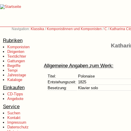
Navigation:
Klassika
/
Komponistinnen und Komponisten
/
C
/
Katharina Ci
Rubriken
Kathari
Komponisten
Dirigenten
Textdichter
Gattungen
Allgemeine Angaben zum Werk:
Begriffe
Tempi
Jahrestage
Titel:
Polonaise
Kataloge
Entstehungszeit:
1825
Einkaufen
Besetzung:
Klavier solo
CD-Tipps
Angebote
Service
Suchen
Kontakt
Impressum
Datenschutz