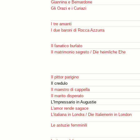
Giannina e Bernardone
Gli Orazi e i Curiazi
I tre amanti
I due baroni di Rocca Azzurra
Il fanatico burlato
Il matrimonio segreto / Die heimliche Ehe
Il pittor parigino
Il credulo
Il maestro di cappella
Il marito disperato
L'Impressario in Augustie
L'amor rende sagace
L'italiana in Londra / Die Italienerin in London
Le astuzie femminili