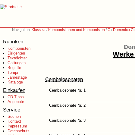
Navigation:
Klassika
/
Komponistinnen und Komponisten
/
C
/
Domenico Ci
Rubriken
Dom
Komponisten
Werke 
Dirigenten
Textdichter
Gattungen
Begriffe
Tempi
Jahrestage
Cembalosonaten
Kataloge
Einkaufen
Cembalosonate Nr. 1
CD-Tipps
Angebote
Cembalosonate Nr. 2
Service
Suchen
Cembalosonate Nr. 3
Kontakt
Impressum
Datenschutz