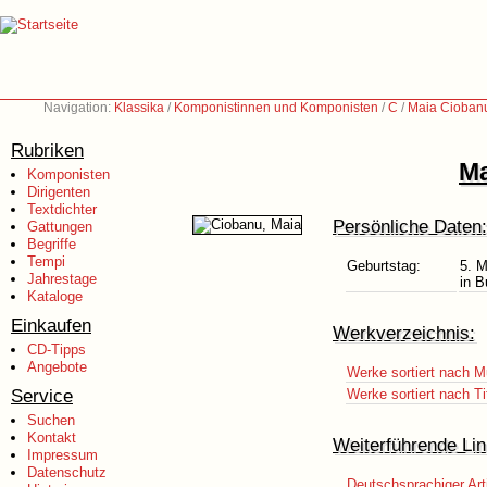
Navigation:
Klassika
/
Komponistinnen und Komponisten
/
C
/
Maia Ciobanu
Rubriken
Ma
Komponisten
Dirigenten
Textdichter
Persönliche Daten:
Gattungen
Begriffe
Tempi
Geburtstag:
5. M
Jahrestage
in 
Kataloge
Einkaufen
Werkverzeichnis:
CD-Tipps
Angebote
Werke sortiert nach M
Service
Werke sortiert nach Ti
Suchen
Kontakt
Weiterführende Lin
Impressum
Datenschutz
Deutschsprachiger Art