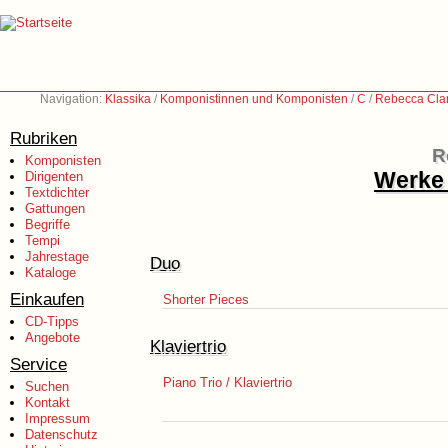
Navigation:
Klassika
/
Komponistinnen und Komponisten
/
C
/
Rebecca Cla
Rubriken
R
Komponisten
Werke 
Dirigenten
Textdichter
Gattungen
Begriffe
Tempi
Jahrestage
Duo
Kataloge
Einkaufen
Shorter Pieces
CD-Tipps
Angebote
Klaviertrio
Service
Piano Trio / Klaviertrio
Suchen
Kontakt
Impressum
Datenschutz