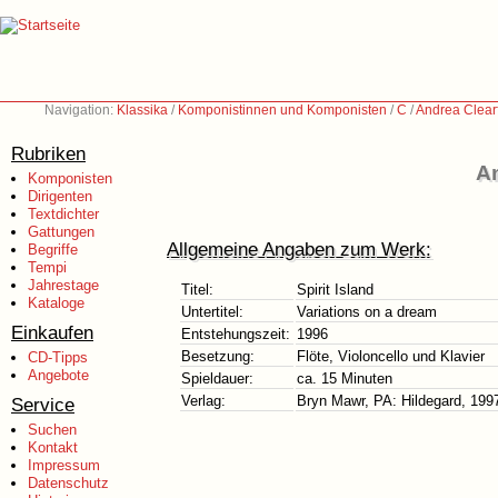
Navigation:
Klassika
/
Komponistinnen und Komponisten
/
C
/
Andrea Clearf
Rubriken
An
Komponisten
Dirigenten
Textdichter
Gattungen
Allgemeine Angaben zum Werk:
Begriffe
Tempi
Jahrestage
Titel:
Spirit Island
Kataloge
Untertitel:
Variations on a dream
Einkaufen
Entstehungszeit:
1996
Besetzung:
Flöte, Violoncello und Klavier
CD-Tipps
Angebote
Spieldauer:
ca. 15 Minuten
Verlag:
Bryn Mawr, PA: Hildegard, 199
Service
Suchen
Kontakt
Impressum
Datenschutz