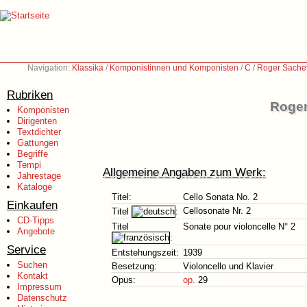
Navigation:
Klassika
/
Komponistinnen und Komponisten
/
C
/
Roger Sachev
Rubriken
Roger
Komponisten
Dirigenten
Textdichter
Gattungen
Begriffe
Tempi
Allgemeine Angaben zum Werk:
Jahrestage
Kataloge
Titel:
Cello Sonata No. 2
Einkaufen
Cellosonate Nr. 2
Titel
:
CD-Tipps
Titel
Sonate pour violoncelle N° 2
Angebote
:
Service
Entstehungszeit:
1939
Suchen
Besetzung:
Violoncello und Klavier
Kontakt
Opus:
op.
29
Impressum
Datenschutz