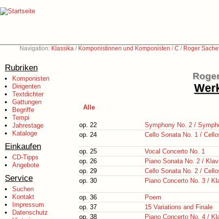
Navigation:
Klassika
/
Komponistinnen und Komponisten
/
C
/
Roger Sachev
Rubriken
Roger
Komponisten
Werk
Dirigenten
Textdichter
Gattungen
Alle
Begriffe
Tempi
op. 22
Symphony No. 2 / Sympho
Jahrestage
Kataloge
op. 24
Cello Sonata No. 1 / Cello
Einkaufen
op. 25
Vocal Concerto No. 1
CD-Tipps
op. 26
Piano Sonata No. 2 / Klav
Angebote
op. 29
Cello Sonata No. 2 / Cello
Service
op. 30
Piano Concerto No. 3 / Kla
Suchen
Kontakt
op. 36
Poem
Impressum
op. 37
15 Variations and Finale
Datenschutz
op. 38
Piano Concerto No. 4 / Kla