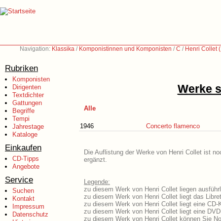
Navigation:
Klassika
/
Komponistinnen und Komponisten
/
C
/
Henri Collet
Rubriken
Komponisten
Werke s
Dirigenten
Textdichter
Gattungen
Alle
Begriffe
Tempi
1946
Concerto flamenco
Jahrestage
Kataloge
Einkaufen
Die Auflistung der Werke von Henri Collet ist n
CD-Tipps
ergänzt.
Angebote
Service
Legende:
zu diesem Werk von Henri Collet liegen ausführl
Suchen
zu diesem Werk von Henri Collet liegt das Libret
Kontakt
zu diesem Werk von Henri Collet liegt eine CD
Impressum
zu diesem Werk von Henri Collet liegt eine DV
Datenschutz
zu diesem Werk von Henri Collet können Sie No