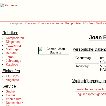
Navigation:
Klassika
/
Komponistinnen und Komponisten
/
C
/
Joan Bautist
Rubriken
Joan B
Komponisten
Dirigenten
Textdichter
Persönliche Daten:
Gattungen
Begriffe
Tempi
Geburtstag:
um 
Jahrestage
in V
Kataloge
Todestag:
5. J
in V
Einkaufen
CD-Tipps
Angebote
Weiterführende Lin
Service
Deutschsprachiger Art
Suchen
Englischsprachiger Art
Kontakt
Impressum
Datenschutz