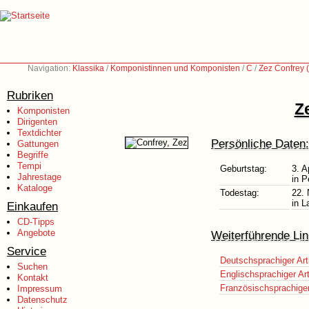
Navigation:
Klassika
/
Komponistinnen und Komponisten
/
C
/
Zez Confrey 
Rubriken
Z
Komponisten
Dirigenten
Textdichter
Persönliche Daten:
Gattungen
Begriffe
Tempi
Geburtstag:
3. A
Jahrestage
in P
Kataloge
Todestag:
22.
in 
Einkaufen
CD-Tipps
Angebote
Weiterführende Lin
Service
Deutschsprachiger Art
Suchen
Englischsprachiger Art
Kontakt
Französischsprachiger 
Impressum
Datenschutz