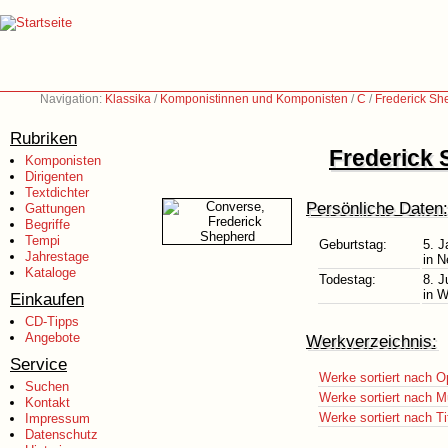
Navigation:
Klassika
/
Komponistinnen und Komponisten
/
C
/
Frederick Sh
Rubriken
Frederick 
Komponisten
Dirigenten
Textdichter
Persönliche Daten:
Gattungen
Begriffe
Tempi
Geburtstag:
5. J
Jahrestage
in 
Kataloge
Todestag:
8. J
in 
Einkaufen
CD-Tipps
Angebote
Werkverzeichnis:
Service
Werke sortiert nach O
Suchen
Werke sortiert nach M
Kontakt
Werke sortiert nach Ti
Impressum
Datenschutz