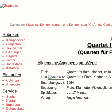
Navigation:
Klassika
/
Komponistinnen und Komponisten
/
C
/
Arnold Cooke
Rubriken
Komponisten
Quartet f
Dirigenten
Textdichter
(Quartett für F
Gattungen
Begriffe
Tempi
Allgemeine Angaben zum Werk:
Jahrestage
Kataloge
Titel:
Quartet for flute, clarinet, cell
Einkaufen
Quartett für Flöte, Klarinette, V
Titel
:
CD-Tipps
Entstehungszeit:
1964
Angebote
Besetzung:
Flöte, Klarinette, Violoncello u
Service
Spieldauer:
ca. 17 Minuten
Suchen
Verlag:
Anglo American
Kontakt
Impressum
Datenschutz