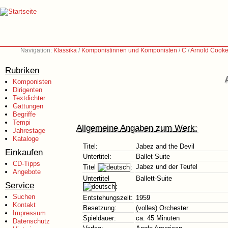
Navigation:
Klassika
/
Komponistinnen und Komponisten
/
C
/
Arnold Cooke
Rubriken
Komponisten
Dirigenten
Textdichter
Gattungen
Begriffe
Tempi
Allgemeine Angaben zum Werk:
Jahrestage
Kataloge
Titel:
Jabez and the Devil
Einkaufen
Untertitel:
Ballet Suite
CD-Tipps
Jabez und der Teufel
Titel
:
Angebote
Untertitel
Ballett-Suite
Service
:
Suchen
Entstehungszeit:
1959
Kontakt
Besetzung:
(volles) Orchester
Impressum
Spieldauer:
ca. 45 Minuten
Datenschutz