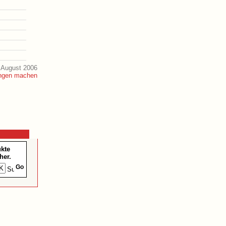
 August 2006
ukte
her.
Go