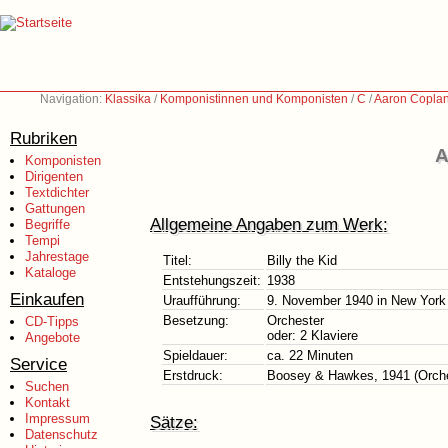
Navigation:
Klassika
/
Komponistinnen und Komponisten
/
C
/
Aaron Coplan
Rubriken
A
Komponisten
Dirigenten
Textdichter
Gattungen
Allgemeine Angaben zum Werk:
Begriffe
Tempi
Jahrestage
Titel:
Billy the Kid
Kataloge
Entstehungszeit:
1938
Einkaufen
Uraufführung:
9. November 1940 in New Yor
Besetzung:
Orchester
CD-Tipps
oder: 2 Klaviere
Angebote
Spieldauer:
ca. 22 Minuten
Service
Erstdruck:
Boosey & Hawkes, 1941 (Orches
Suchen
Kontakt
Impressum
Sätze:
Datenschutz