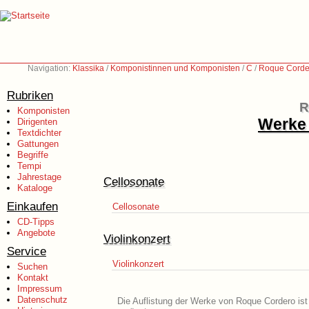
Navigation:
Klassika
/
Komponistinnen und Komponisten
/
C
/
Roque Corde
Rubriken
R
Komponisten
Werke 
Dirigenten
Textdichter
Gattungen
Begriffe
Tempi
Jahrestage
Cellosonate
Kataloge
Einkaufen
Cellosonate
CD-Tipps
Angebote
Violinkonzert
Service
Violinkonzert
Suchen
Kontakt
Impressum
Datenschutz
Die Auflistung der Werke von Roque Cordero ist