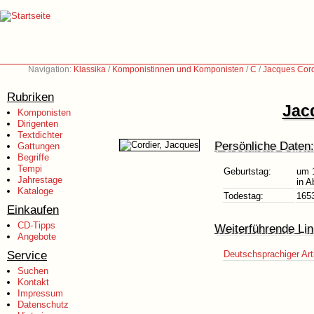
Navigation:
Klassika
/
Komponistinnen und Komponisten
/
C
/
Jacques Cord
Rubriken
Jac
Komponisten
Dirigenten
Textdichter
Persönliche Daten:
Gattungen
Begriffe
Tempi
Geburtstag:
um 
Jahrestage
in A
Kataloge
Todestag:
165
Einkaufen
CD-Tipps
Weiterführende Lin
Angebote
Service
Deutschsprachiger Art
Suchen
Kontakt
Impressum
Datenschutz