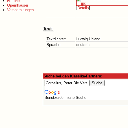
Historie
Opernhäuser
[
Details
]
Veranstaltungen
Text:
Textdichter:
Ludwig Uhland
Sprache:
deutsch
Suche bei den Klassika-Partnern:
Benutzerdefinierte Suche