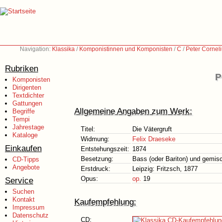
Navigation:
Klassika
/
Komponistinnen und Komponisten
/
C
/
Peter Cornel
Rubriken
P
Komponisten
Dirigenten
Textdichter
Gattungen
Allgemeine Angaben zum Werk:
Begriffe
Tempi
Jahrestage
Titel:
Die Vätergruft
Kataloge
Widmung:
Felix Draeseke
Einkaufen
Entstehungszeit:
1874
Besetzung:
Bass (oder Bariton) und gemis
CD-Tipps
Angebote
Erstdruck:
Leipzig: Fritzsch, 1877
Opus:
op.
19
Service
Suchen
Kontakt
Kaufempfehlung:
Impressum
Datenschutz
CD: