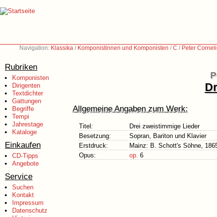
Navigation:
Klassika
/
Komponistinnen und Komponisten
/
C
/
Peter Cornel
Rubriken
P
Komponisten
Dr
Dirigenten
Textdichter
Gattungen
Allgemeine Angaben zum Werk:
Begriffe
Tempi
Jahrestage
Titel:
Drei zweistimmige Lieder
Kataloge
Besetzung:
Sopran, Bariton und Klavier
Einkaufen
Erstdruck:
Mainz: B. Schott's Söhne, 186
Opus:
op.
6
CD-Tipps
Angebote
Service
Suchen
Kontakt
Impressum
Datenschutz