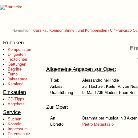
Navigation:
Klassika
/
Komponistinnen und Komponisten
/
C
/
Francisco Co
Rubriken
Fr
Komponisten
Dirigenten
Textdichter
Gattungen
Allgemeine Angaben zur Oper:
Begriffe
Tempi
Jahrestage
Titel:
Alessandro nell'Indie
Kataloge
Anlass:
zur Hochzeit Karls IV. von Ne
Einkaufen
Uraufführung:
9. Mai 1738 Madrid, Buen Retir
CD-Tipps
Angebote
Zur Oper:
Service
Art:
Dramma per musica in 3 Akten
Suchen
Kontakt
Libretto:
Pietro Metastasio
Impressum
Datenschutz