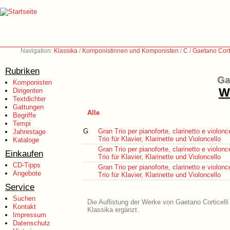
Navigation:
Klassika
/
Komponistinnen und Komponisten
/
C
/
Gaetano Cort
Rubriken
Ga
Komponisten
We
Dirigenten
Textdichter
Gattungen
Alle
Begriffe
Tempi
G
Gran Trio per pianoforte, clarinetto e violonc
Jahrestage
Trio für Klavier, Klarinette und Violoncello
Kataloge
Gran Trio per pianoforte, clarinetto e violonc
Einkaufen
Trio für Klavier, Klarinette und Violoncello
CD-Tipps
Gran Trio per pianoforte, clarinetto e violonc
Angebote
Trio für Klavier, Klarinette und Violoncello
Service
Suchen
Die Auflistung der Werke von Gaetano Corticelli
Kontakt
Klassika ergänzt.
Impressum
Datenschutz