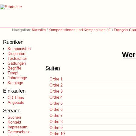
Navigation:
Klassika
/
Komponistinnen und Komponisten
/
C
/
François Cou
Rubriken
Komponisten
Wer
Dirigenten
Textdichter
Gattungen
Suiten
Begriffe
Tempi
Jahrestage
Ordre 1
Kataloge
Ordre 2
Einkaufen
Ordre 3
Ordre 4
CD-Tipps
Angebote
Ordre 5
Ordre 6
Service
Ordre 7
Suchen
Ordre 8
Kontakt
Impressum
Ordre 9
Datenschutz
Ordre 10