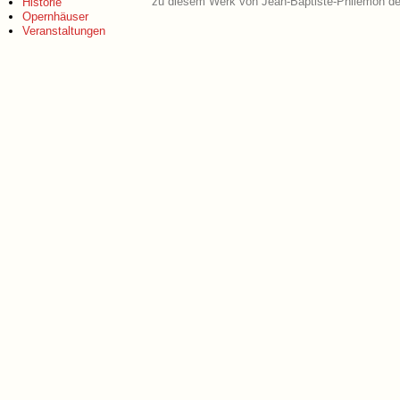
zu diesem Werk von Jean-Baptiste-Philémon de 
Historie
Opernhäuser
Veranstaltungen