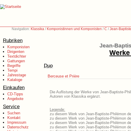
Navigation:
Klassika
/
Komponistinnen und Komponisten
/
C
/
Jean-Baptist
Rubriken
Jean-Baptis
Komponisten
Werke 
Dirigenten
Textdichter
Gattungen
Duo
Begriffe
Tempi
Jahrestage
Berceuse et Prière
Kataloge
Einkaufen
Die Auflistung der Werke von Jean-Baptiste-Phil
CD-Tipps
Autoren von Klassika ergänzt.
Angebote
Service
Legende:
Suchen
zu diesem Werk von Jean-Baptiste-Philémon de C
Kontakt
zu diesem Werk von Jean-Baptiste-Philémon de C
Impressum
zu diesem Werk von Jean-Baptiste-Philémon de 
Datenschutz
zu diesem Werk von Jean-Baptiste-Philémon de 