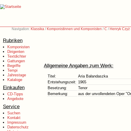
Navigation:
Klassika
/
Komponistinnen und Komponisten
/
C
/
Henryk Czyż
Rubriken
Komponisten
Dirigenten
Textdichter
Gattungen
Allgemeine Angaben zum Werk:
Begriffe
Tempi
Jahrestage
Titel:
Aria Bałandaszka
Kataloge
Entstehungszeit:
1965
Einkaufen
Besetzung:
Tenor
Bemerkung:
aus der unvollendeten Oper "O
CD-Tipps
Angebote
Service
Suchen
Kontakt
Impressum
Datenschutz