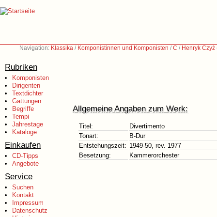
Navigation:
Klassika
/
Komponistinnen und Komponisten
/
C
/
Henryk Czyż
Rubriken
Komponisten
Dirigenten
Textdichter
Gattungen
Allgemeine Angaben zum Werk:
Begriffe
Tempi
Jahrestage
Titel:
Divertimento
Kataloge
Tonart:
B-Dur
Einkaufen
Entstehungszeit:
1949-50, rev. 1977
Besetzung:
Kammerorchester
CD-Tipps
Angebote
Service
Suchen
Kontakt
Impressum
Datenschutz