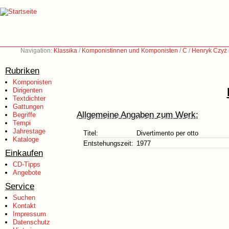
Navigation:
Klassika
/
Komponistinnen und Komponisten
/
C
/
Henryk Czyż
Rubriken
Komponisten
Dirigenten
Textdichter
Gattungen
Allgemeine Angaben zum Werk:
Begriffe
Tempi
Jahrestage
Titel:
Divertimento per otto
Kataloge
Entstehungszeit:
1977
Einkaufen
CD-Tipps
Angebote
Service
Suchen
Kontakt
Impressum
Datenschutz