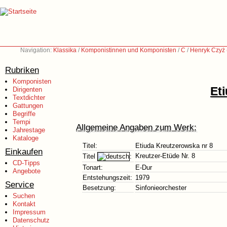
Navigation:
Klassika
/
Komponistinnen und Komponisten
/
C
/
Henryk Czyż
Rubriken
Komponisten
Et
Dirigenten
Textdichter
Gattungen
Begriffe
Tempi
Allgemeine Angaben zum Werk:
Jahrestage
Kataloge
Titel:
Etiuda Kreutzerowska nr 8
Einkaufen
Kreutzer-Etüde Nr. 8
Titel
:
CD-Tipps
Tonart:
E-Dur
Angebote
Entstehungszeit:
1979
Service
Besetzung:
Sinfonieorchester
Suchen
Kontakt
Impressum
Datenschutz