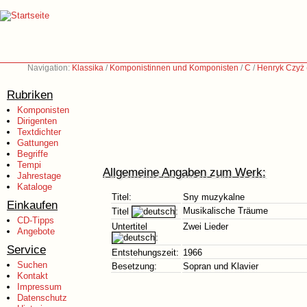
Navigation:
Klassika
/
Komponistinnen und Komponisten
/
C
/
Henryk Czyż
Rubriken
Komponisten
Dirigenten
Textdichter
Gattungen
Begriffe
Tempi
Allgemeine Angaben zum Werk:
Jahrestage
Kataloge
Titel:
Sny muzykalne
Einkaufen
Musikalische Träume
Titel
:
CD-Tipps
Untertitel
Zwei Lieder
Angebote
:
Service
Entstehungszeit:
1966
Suchen
Besetzung:
Sopran und Klavier
Kontakt
Impressum
Datenschutz